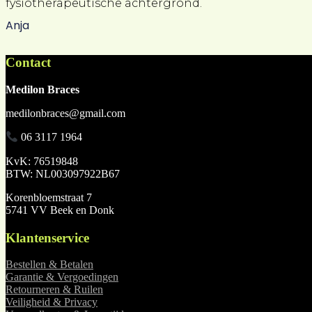
fysiotherapeutische achtergrond.
Anja
Contact
Medilon Braces
medilonbraces@gmail.com
06 3117 1964
KvK: 76519848
BTW: NL003097922B67
Korenbloemstraat 7
5741 VV Beek en Donk
Klantenservice
Bestellen & Betalen
Garantie & Vergoedingen
Retourneren & Ruilen
Veiligheid & Privacy