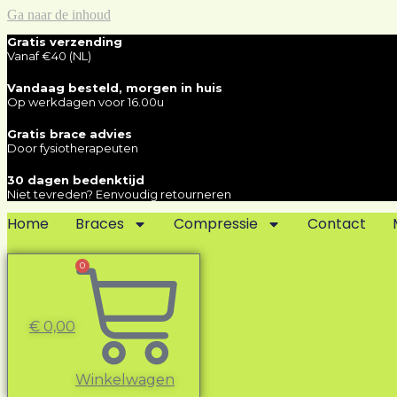
Ga naar de inhoud
Gratis verzending
Vanaf €40 (NL)
Vandaag besteld, morgen in huis
Op werkdagen voor 16.00u
Gratis brace advies
Door fysiotherapeuten
30 dagen bedenktijd
Niet tevreden? Eenvoudig retourneren
Home
Braces
Compressie
Contact
0
€
0,00
Winkelwagen