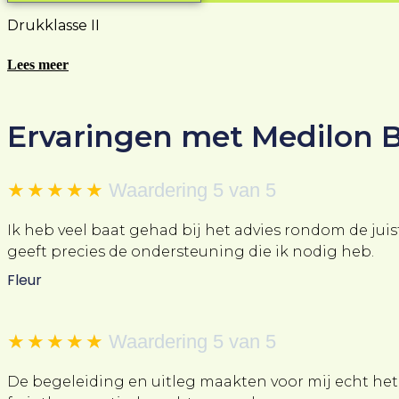
Drukklasse II
Lees meer
Ervaringen met Medilon 
★
★
★
★
★
Waardering 5 van 5
Ik heb veel baat gehad bij het advies rondom de jui
geeft precies de ondersteuning die ik nodig heb.
Fleur
★
★
★
★
★
Waardering 5 van 5
De begeleiding en uitleg maakten voor mij echt het