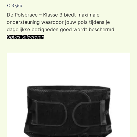
Waardering
€
37,95
5.00
uit 5
De Polsbrace – Klasse 3 biedt maximale
ondersteuning waardoor jouw pols tijdens je
dagelijkse bezigheden goed wordt beschermd.
Opties Selecteren