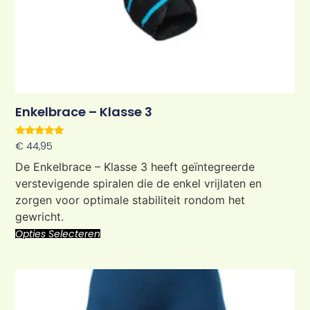
Enkelbrace – Klasse 3
Waardering
€
44,95
5.00
uit 5
De Enkelbrace – Klasse 3 heeft geïntegreerde
verstevigende spiralen die de enkel vrijlaten en
zorgen voor optimale stabiliteit rondom het
gewricht.
Opties Selecteren