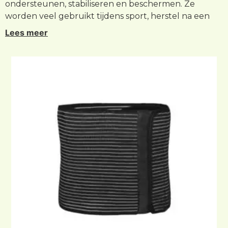
ondersteunen, stabiliseren en beschermen. Ze
worden veel gebruikt tijdens sport, herstel na een
blessure, overbelasting of ter preventie van klachten.
Lees meer
Een brace kan extra zekerheid bieden tijdens
beweging en helpen om het lichaam optimaal te
ondersteunen tijdens dagelijkse activiteiten. In deze
categorie vindt u een uitgebreid assortiment
kniebraces, enkelbraces, polsbraces, elleboogbraces,
schouderbraces en rugbraces van Medilon Braces.
Onze braces zijn geschikt voor zowel sportief als
dagelijks gebruik en bieden ondersteuning bij
uiteenlopende klachten en behoeften.