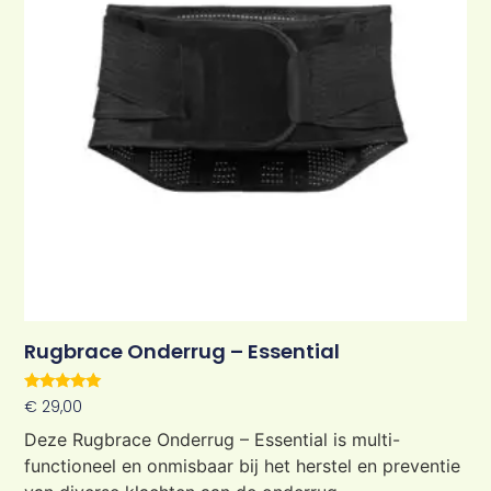
Rugbrace Onderrug – Essential
Waardering
€
29,00
5.00
uit 5
Deze Rugbrace Onderrug – Essential is multi-
functioneel en onmisbaar bij het herstel en preventie