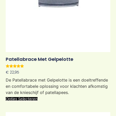
Patellabrace Met Gelpelotte
Waardering
€
22,95
5.00
uit 5
De Patellabrace met Gelpelotte is een doeltreffende
en comfortabele oplossing voor klachten afkomstig
van de knieschijf of patellapees.
Opties Selecteren