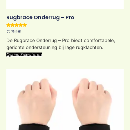
Rugbrace Onderrug – Pro
Waardering
€
79,95
5.00
uit 5
De Rugbrace Onderrug – Pro biedt comfortabele,
gerichte ondersteuning bij lage rugklachten.
Opties Selecteren