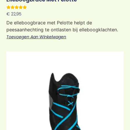
Waardering
€
22,95
5.00
uit 5
De elleboogbrace met Pelotte helpt de
peesaanhechting te ontlasten bij elleboogklachten.
Toevoegen Aan Winkelwagen