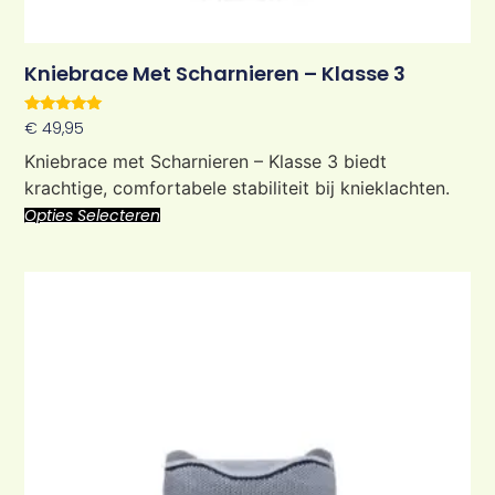
Kniebrace Met Scharnieren – Klasse 3
Waardering
€
49,95
5.00
uit 5
Kniebrace met Scharnieren – Klasse 3 biedt
krachtige, comfortabele stabiliteit bij knieklachten.
Opties Selecteren