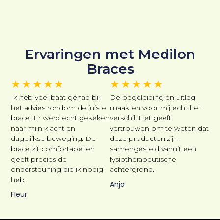
Ervaringen met Medilon
Braces
★
★
★
★
★
★
★
★
★
★
Ik heb veel baat gehad bij
De begeleiding en uitleg
het advies rondom de juiste
maakten voor mij echt het
brace. Er werd echt gekeken
verschil. Het geeft
naar mijn klacht en
vertrouwen om te weten dat
dagelijkse beweging. De
deze producten zijn
brace zit comfortabel en
samengesteld vanuit een
geeft precies de
fysiotherapeutische
ondersteuning die ik nodig
achtergrond.
heb.
Anja
Fleur