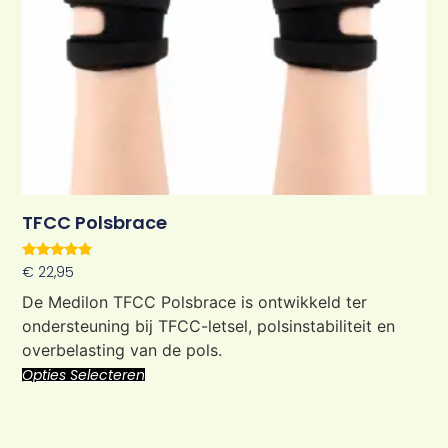
TFCC Polsbrace
Waardering
€
22,95
5.00
uit 5
De Medilon TFCC Polsbrace is ontwikkeld ter
ondersteuning bij TFCC-letsel, polsinstabiliteit en
overbelasting van de pols.
Opties Selecteren