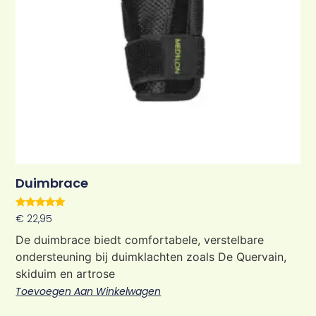
Duimbrace
Waardering
€
22,95
5.00
uit 5
De duimbrace biedt comfortabele, verstelbare
ondersteuning bij duimklachten zoals De Quervain,
skiduim en artrose
Toevoegen Aan Winkelwagen