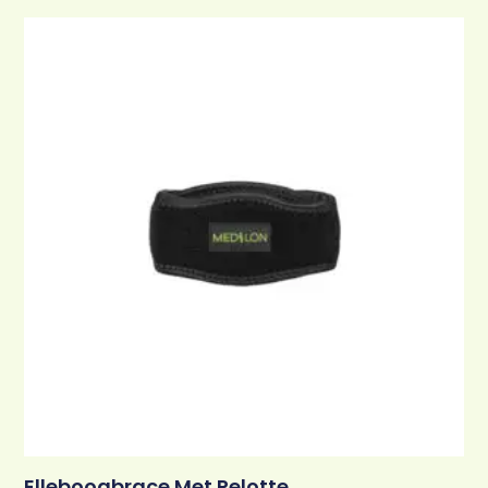
Elleboogbrace Met Pelotte