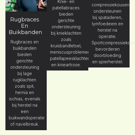
Knie- en
compressiekousen
patellabraces
ondersteunen
bieden
bij spataderen,
Rugbraces
gerichte
lymfoedeem en
En
ondersteuning
herstel na
Buikbanden
bij knieklachten
operatie.
zoals
Rugbraces en
Sportcompressiekou
kruisbandletsel,
buikbanden
bevorderen
meniscusproblemen,
bieden
doorbloeding
patellapeesklachten
gerichte
en spierherstel.
en knieartrose.
ondersteuning
bij lage
rugklachten
zoals spit,
hernia en
ischias, evenals
bij herstel na
een
buikwandoperatie
of navelbreuk.