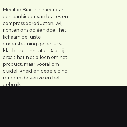
Medilon Braces is meer dan
een aanbieder van braces en
compressieproducten. Wij
richten ons op één doel: het
lichaam de juiste
ondersteuning geven – van
klacht tot prestatie. Daarbij
draait het niet alleen om het
product, maar vooral om
duidelijkheid en begeleiding
rondom de keuze en het
gebruik.
Wat ons onderscheidt is dat je
bij ons niet alleen een brace
kiest, maar ook begrijpt hoe je
deze op de juiste manier
gebruikt in jouw situatie.