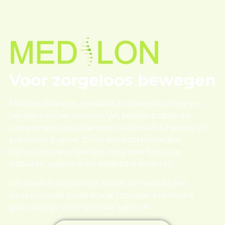
Voor zorgeloos
bewegen
Medilon Braces is specialist in ondersteuning en
herstel van het lichaam. Wij bieden braces en
compressieproducten voor klachten & herstel en
preventie & sport. Onze producten bieden
betrouwbare ondersteuning met focus op
stabiliteit, pasvorm en medische kwaliteit.
We bieden persoonlijk advies op maat bij het
kiezen van de juiste brace. Inclusief praktische
gebruikstips voor optimaal gebruik.