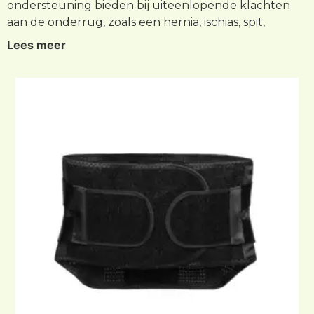
ondersteuning bieden bij uiteenlopende klachten
aan de onderrug, zoals een hernia, ischias, spit,
stenose of artrose. Op deze pagina lees je meer over
Lees meer
de verschillende soorten rugbraces en hun
toepassingen.
Wat is een rugbrace?
Een rugbrace is een hulpmiddel dat rondom de
onderrug wordt gedragen om extra ondersteuning
te bieden tijdens dagelijkse activiteiten, werk of sport.
Niet iedere rugbrace werkt op dezelfde manier.
Sommige modellen bieden voornamelijk compressie,
terwijl andere gebruikmaken van flexibele baleinen,
rigide verstevigingen of aanvullende
compressiebanden. Ook zijn er rugbraces met een
verplaatsbaar verstevigingssysteem waarmee de
ondersteuning beter kan worden afgestemd op de
persoonlijke situatie van de gebruiker.