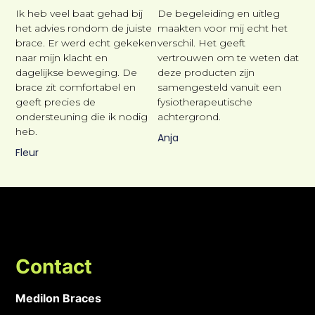
verstevigingen of aanvullende compressiebanden.
Ik heb veel baat gehad bij
De begeleiding en uitleg
Rugbraces met flexibele baleinen
het advies rondom de juiste
maakten voor mij echt het
brace. Er werd echt gekeken
verschil. Het geeft
Sommige rugbraces zijn voorzien van flexibele
naar mijn klacht en
vertrouwen om te weten dat
dagelijkse beweging. De
deze producten zijn
baleinen. Deze ondersteunen de onderrug terwijl
brace zit comfortabel en
samengesteld vanuit een
natuurlijke bewegingen grotendeels behouden
geeft precies de
fysiotherapeutische
blijven. Hierdoor ontstaat een combinatie van
ondersteuning die ik nodig
achtergrond.
ondersteuning en bewegingsvrijheid.
heb.
Anja
Dit type brace wordt vaak gekozen wanneer
Fleur
ondersteund bewegen belangrijk is, maar een
compressiebrace alleen onvoldoende ondersteuning
biedt.
Rugbraces met een verplaatsbaar
verstevigingssysteem
Contact
Sommige rugbraces beschikken over een
verplaatsbaar verstevigingssysteem. Hierbij kan de
Medilon Braces
versteviging hoger of lager worden geplaatst, zodat