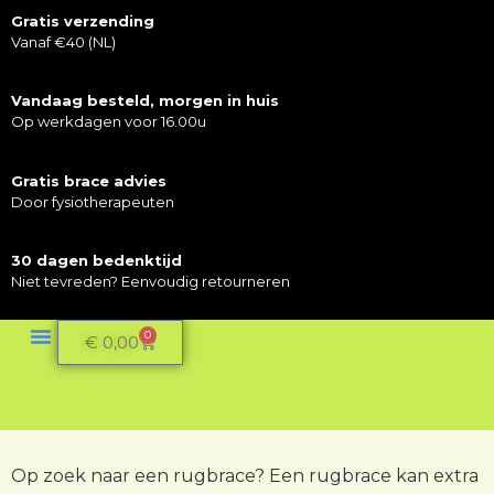
Gratis verzending
Vanaf €40 (NL)
Vandaag besteld, morgen in huis
Op werkdagen voor 16.00u
Gratis brace advies
Door fysiotherapeuten
30 dagen bedenktijd
Niet tevreden? Eenvoudig retourneren
0
€
0,00
Mijn Account
Op zoek naar een rugbrace? Een rugbrace kan extra