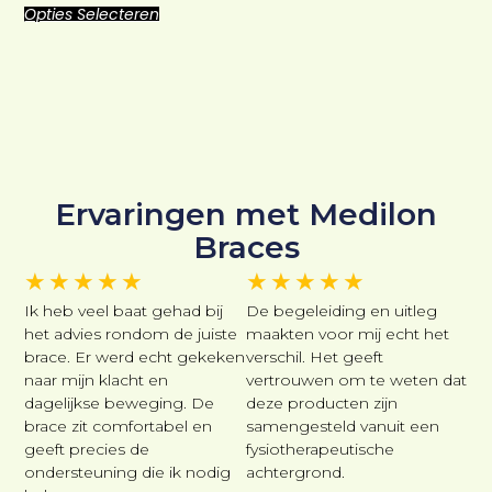
Opties Selecteren
Ervaringen met Medilon
Braces
★
★
★
★
★
★
★
★
★
★
Ik heb veel baat gehad bij
De begeleiding en uitleg
het advies rondom de juiste
maakten voor mij echt het
brace. Er werd echt gekeken
verschil. Het geeft
naar mijn klacht en
vertrouwen om te weten dat
dagelijkse beweging. De
deze producten zijn
brace zit comfortabel en
samengesteld vanuit een
geeft precies de
fysiotherapeutische
ondersteuning die ik nodig
achtergrond.