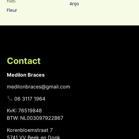
heb.
Anja
Fleur
Contact
Medilon Braces
medilonbraces@gmail.com
06 3117 1964
KvK: 76519848
BTW: NL003097922B67
Korenbloemstraat 7
5741 VV Beek en Donk