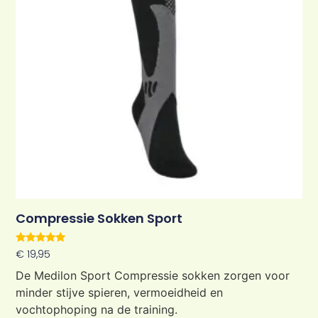
Compressie Sokken Sport
Waardering
€
19,95
5.00
uit 5
De Medilon Sport Compressie sokken zorgen voor
minder stijve spieren, vermoeidheid en
vochtophoping na de training.