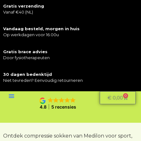
Gratis verzending
Vanaf €40 (NL)
Vandaag besteld, morgen in huis
Op werkdagen voor 16.00u
Gratis brace advies
Door fysiotherapeuten
30 dagen bedenktijd
Niet tevreden? Eenvoudig retourneren
0
€
0,00
4.8
5 recensies
Ontdek compressie sokken van Medilon voor sport,