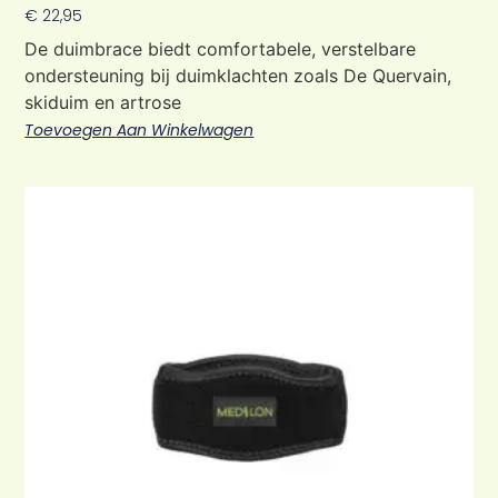
Waardering
€
22,95
5.00
uit 5
De duimbrace biedt comfortabele, verstelbare
ondersteuning bij duimklachten zoals De Quervain,
skiduim en artrose
Toevoegen Aan Winkelwagen