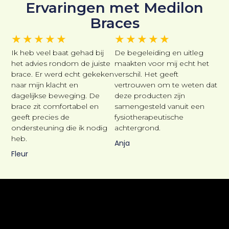
Ervaringen met Medilon
Braces
★
★
★
★
★
★
★
★
★
★
Ik heb veel baat gehad bij
De begeleiding en uitleg
het advies rondom de juiste
maakten voor mij echt het
brace. Er werd echt gekeken
verschil. Het geeft
naar mijn klacht en
vertrouwen om te weten dat
dagelijkse beweging. De
deze producten zijn
brace zit comfortabel en
samengesteld vanuit een
geeft precies de
fysiotherapeutische
ondersteuning die ik nodig
achtergrond.
heb.
Anja
Fleur