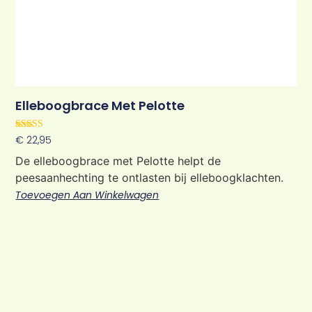
Elleboogbrace Met Pelotte
Waardering
€
22,95
5.00
uit 5
De elleboogbrace met Pelotte helpt de
peesaanhechting te ontlasten bij elleboogklachten.
Toevoegen Aan Winkelwagen