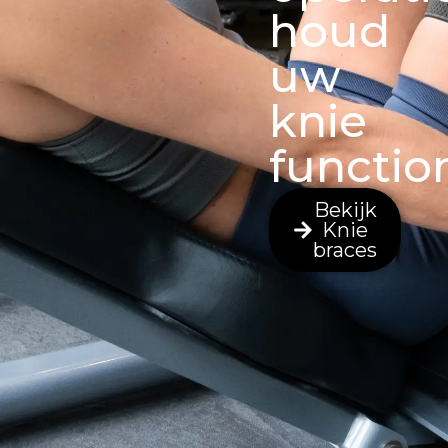
houd
uw
knie
functio
Bekijk
Knie
braces