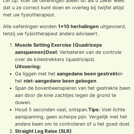
Let op: voer de oefeningen alleen uit als u zeker weet
dat u ze correct kunt doen en overleg bij twijfel altijd
met uw fysiotherapeut.
Alle oefeningen worden
1×10 herhalingen
uitgevoerd,
tenzij uw fysiotherapeut anders adviseert.
Muscle Setting Exercise (Quadriceps
aanspannen)
Doel:
Verbeteren van de controle
over de kniestrekkers (quadriceps).
Uitvoering:
Ga liggen met het
aangedane been gestrekt
en
het
niet-aangedane been gebogen
.
Span de bovenbeenspieren van het gestrekte been
aan door de knie zachtjes tegen de grond te
duwen.
Houd 5 seconden vast, ontspan.
Tips:
Voel lichte
aanspanning, geen scherpe pijn. Vergelijk met het
andere been om te controleren of u het goed doet.
Straight Leg Raise (SLR)