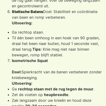
de rug gaat hangen. Voer de beweging langzaam
en gecontroleerd uit.
Statische Balans
Doel: Stabiliteit en coördinatie
van been en romp verbeteren.
Uitvoering:
Ga rechtop staan.
Til één been omhoog in een hoek van 90 graden,
draai het been naar buiten, houd 1 seconde vast,
draai terug.
Tips:
Knie mag niet naar binnen
bewegen, romp blijft stabiel.
Isometrische Squat
Doel:
Spierkracht van de benen verbeteren zonder
kniebeweging.
Uitvoering:
Ga
rechtop staan met de rug tegen de muur
.
Zet de voeten op
heupbreedte
.
Zak langzaam door uw knieën en houd deze
positie
20–30 seconden