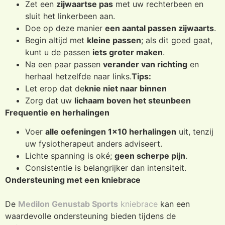
Zet een
zijwaartse pas
met uw rechterbeen en
sluit het linkerbeen aan.
Doe op deze manier
een aantal passen zijwaarts
.
Begin altijd met
kleine passen
; als dit goed gaat,
kunt u de passen
iets groter maken
.
Na een paar passen
verander van richting
en
herhaal hetzelfde naar links.
Tips:
Let erop dat de
knie niet naar binnen
Zorg dat uw
lichaam boven het steunbeen
Frequentie en herhalingen
Voer
alle oefeningen 1×10 herhalingen
uit, tenzij
uw fysiotherapeut anders adviseert.
Lichte spanning is oké;
geen scherpe pijn
.
Consistentie is belangrijker dan intensiteit.
Ondersteuning met een kniebrace
De
Medilon Genustab Sports
kniebrace
kan een
waardevolle ondersteuning bieden tijdens de