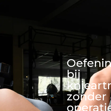
Oefeni
bij
knieart
zonder
operatie