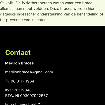
Shivofit. De fysiotherapeuten weten waar een brace
allemaal aan moet voldoen. Onze braces worden hier
dagelijks ingezet ter ondersteuning van de behandeling of
ter preventie van klachten.
Contact
Medilon Braces
medilonbraces@gmail.com
06 3117 1964
KvK: 76519848
BTW: NL003097922B67
Korenbloemstraat 7