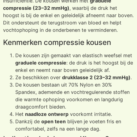
insufficiëntie. De kousen werken met
graduele
compressie (23–32 mmHg)
, waarbij de druk het
hoogst is bij de enkel en geleidelijk afneemt naar boven.
Dit ondersteunt de terugstroom van bloed en helpt
vochtophoping in de onderbenen te verminderen.
Kenmerken compressie kousen
De kousen zijn gemaakt van elastisch weefsel met
graduele compressie
: de druk is het hoogst bij de
enkel en neemt naar boven geleidelijk af.
Ze beschikken over
drukklasse 2 (23–32 mmHg)
.
De kousen bestaan uit 70% Nylon en 30%
Spandex, ademende en vochtregulerende stoffen
die warmte ophoping voorkomen en langdurig
draagcomfort bieden.
Het
naadloze ontwerp
voorkomt irritatie.
Dankzij de
open teen
blijven je voeten fris en
comfortabel, zelfs na een lange dag.