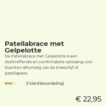
Patellabrace met
Gelpelotte
De Patellabrace met Gelpelotte is een
doeltreffende en comfortabele oplossing voor
klachten afkomstig van de knieschijf of
patellapees.
(
1
klantbeoordeling)
Waardering
1
5.00
op 5
€
22,95
gebaseerd op
klantbeoordeling