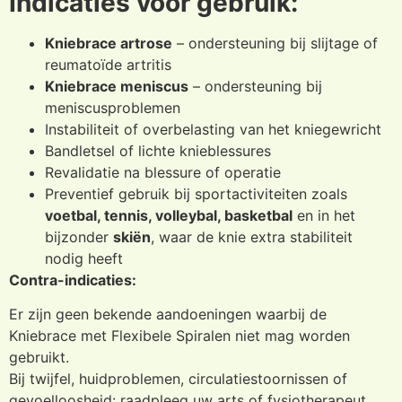
Indicaties voor gebruik:
Kniebrace artrose
– ondersteuning bij slijtage of
reumatoïde artritis
Kniebrace meniscus
– ondersteuning bij
meniscusproblemen
Instabiliteit of overbelasting van het kniegewricht
Bandletsel of lichte knieblessures
Revalidatie na blessure of operatie
Preventief gebruik bij sportactiviteiten zoals
voetbal, tennis, volleybal, basketbal
en in het
bijzonder
skiën
, waar de knie extra stabiliteit
nodig heeft
Contra-indicaties:
Er zijn geen bekende aandoeningen waarbij de
Kniebrace met Flexibele Spiralen niet mag worden
gebruikt.
Bij twijfel, huidproblemen, circulatiestoornissen of
gevoelloosheid: raadpleeg uw arts of fysiotherapeut.