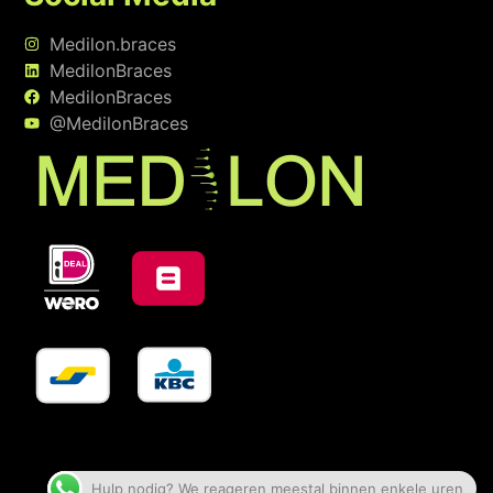
Medilon.braces
MedilonBraces
MedilonBraces
@MedilonBraces
Hulp nodig? We reageren meestal binnen enkele uren