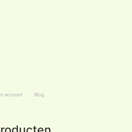
jn account
Blog
producten