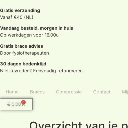
Gratis verzending
Vanaf €40 (NL)
Vandaag besteld, morgen in huis
Op werkdagen voor 16.00u
Gratis brace advies
Door fysiotherapeuten
30 dagen bedenktijd
Niet tevreden? Eenvoudig retourneren
Home
Braces
Compressie
Contact
Mi
0
€
0,00
Overzicht van je 