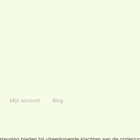
Mijn account
Blog
uning bieden bij uiteenlopende klachten aan de onderrug, z