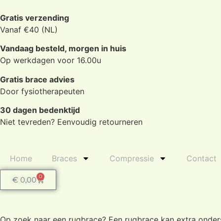
Gratis verzending
Vanaf €40 (NL)
Vandaag besteld, morgen in huis
Op werkdagen voor 16.00u
Gratis brace advies
Door fysiotherapeuten
30 dagen bedenktijd
Niet tevreden? Eenvoudig retourneren
Home
Braces
Compressie
Contact
0
€
0,00
Op zoek naar een rugbrace? Een rugbrace kan extra onderste