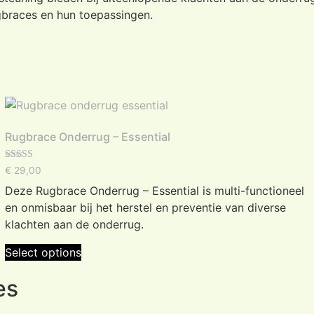
gbraces en hun toepassingen.
dt gedragen om extra ondersteuning te bieden tijdens dage
dellen bieden voornamelijk compressie, terwijl andere geb
 een verplaatsbaar verstevigingssysteem waarmee de onde
Rugbrace Onderrug – Essential
Rated
€
29,00
5.00
out of 5
eweging die we maken. Tijdens zitten, staan, bukken, tillen
Deze Rugbrace Onderrug – Essential is multi-functioneel
ersteuning wenselijk zijn.
en onmisbaar bij het herstel en preventie van diverse
klachten aan de onderrug.
Select options
es
iviteiten
e