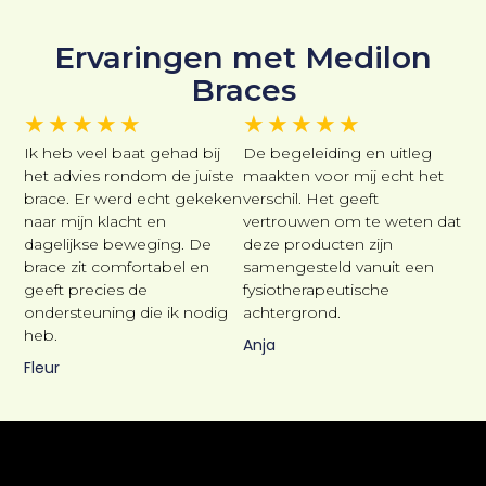
Ervaringen met Medilon
Braces
★
★
★
★
★
★
★
★
★
★
Ik heb veel baat gehad bij
De begeleiding en uitleg
het advies rondom de juiste
maakten voor mij echt het
brace. Er werd echt gekeken
verschil. Het geeft
naar mijn klacht en
vertrouwen om te weten dat
dagelijkse beweging. De
deze producten zijn
brace zit comfortabel en
samengesteld vanuit een
geeft precies de
fysiotherapeutische
ondersteuning die ik nodig
achtergrond.
heb.
Anja
Fleur