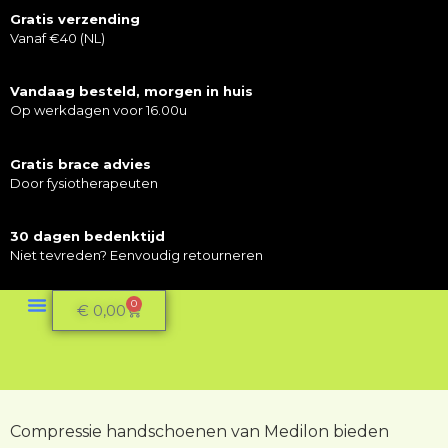
Gratis verzending
Vanaf €40 (NL)
Vandaag besteld, morgen in huis
Op werkdagen voor 16.00u
Gratis brace advies
Door fysiotherapeuten
30 dagen bedenktijd
Niet tevreden? Eenvoudig retourneren
0
€
0,00
Mijn Account
Compressie handschoenen van Medilon bieden