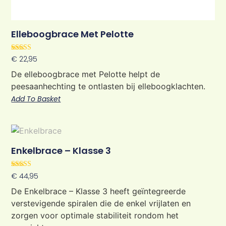
Elleboogbrace Met Pelotte
Rated
€
22,95
5.00
out of 5
De elleboogbrace met Pelotte helpt de
peesaanhechting te ontlasten bij elleboogklachten.
Add To Basket
Enkelbrace – Klasse 3
Rated
€
44,95
5.00
out of 5
De Enkelbrace – Klasse 3 heeft geïntegreerde
verstevigende spiralen die de enkel vrijlaten en
zorgen voor optimale stabiliteit rondom het