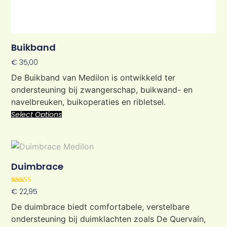
Buikband
€
35,00
De Buikband van Medilon is ontwikkeld ter
ondersteuning bij zwangerschap, buikwand- en
navelbreuken, buikoperaties en ribletsel.
Select Options
Duimbrace
Rated
€
22,95
5.00
out of 5
De duimbrace biedt comfortabele, verstelbare
ondersteuning bij duimklachten zoals De Quervain,