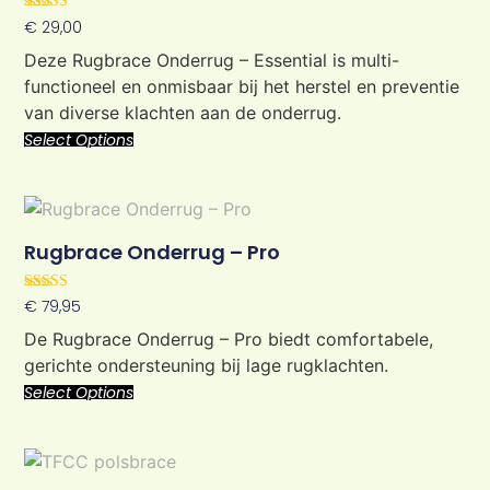
Rated
€
29,00
5.00
out of 5
Deze Rugbrace Onderrug – Essential is multi-
functioneel en onmisbaar bij het herstel en preventie
van diverse klachten aan de onderrug.
Select Options
Rugbrace Onderrug – Pro
Rated
€
79,95
5.00
out of 5
De Rugbrace Onderrug – Pro biedt comfortabele,
gerichte ondersteuning bij lage rugklachten.
Select Options