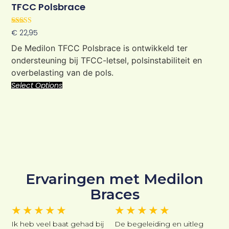
TFCC Polsbrace
Rated
€
22,95
5.00
out of 5
De Medilon TFCC Polsbrace is ontwikkeld ter
ondersteuning bij TFCC-letsel, polsinstabiliteit en
overbelasting van de pols.
Select Options
Ervaringen met Medilon
Braces
★
★
★
★
★
★
★
★
★
★
Ik heb veel baat gehad bij
De begeleiding en uitleg