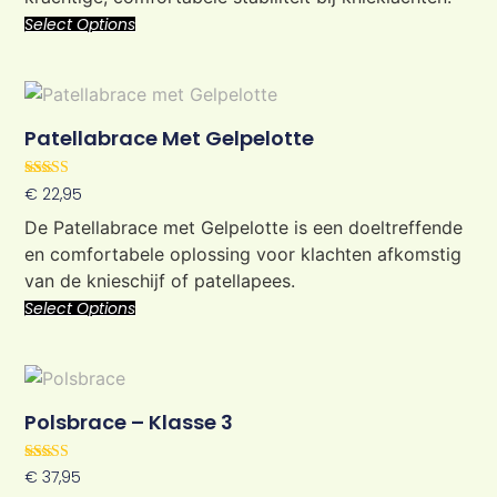
Select Options
Patellabrace Met Gelpelotte
Rated
€
22,95
5.00
out of 5
De Patellabrace met Gelpelotte is een doeltreffende
en comfortabele oplossing voor klachten afkomstig
van de knieschijf of patellapees.
Select Options
Polsbrace – Klasse 3
Rated
€
37,95
5.00