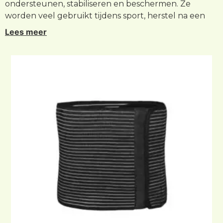
ondersteunen, stabiliseren en beschermen. Ze
worden veel gebruikt tijdens sport, herstel na een
blessure, overbelasting of ter preventie van klachten.
Lees meer
Een brace kan extra zekerheid bieden tijdens
beweging en helpen om het lichaam optimaal te
ondersteunen tijdens dagelijkse activiteiten. In deze
categorie vindt u een uitgebreid assortiment
kniebraces, enkelbraces, polsbraces, elleboogbraces,
schouderbraces en rugbraces van Medilon Braces.
Onze braces zijn geschikt voor zowel sportief als
dagelijks gebruik en bieden ondersteuning bij
uiteenlopende klachten en behoeften.