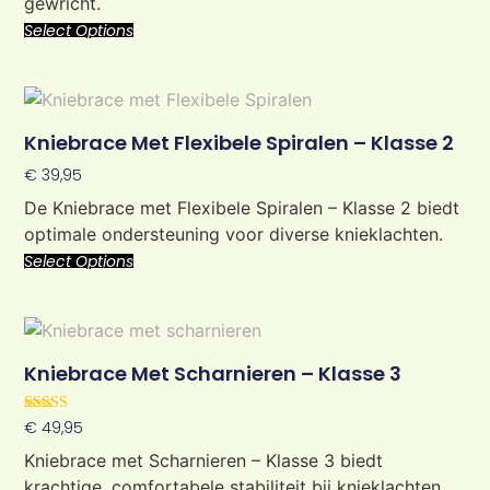
gewricht.
Select Options
Kniebrace Met Flexibele Spiralen – Klasse 2
€
39,95
De Kniebrace met Flexibele Spiralen – Klasse 2 biedt
optimale ondersteuning voor diverse knieklachten.
Select Options
Kniebrace Met Scharnieren – Klasse 3
Rated
€
49,95
5.00
out of 5
Kniebrace met Scharnieren – Klasse 3 biedt
krachtige, comfortabele stabiliteit bij knieklachten.