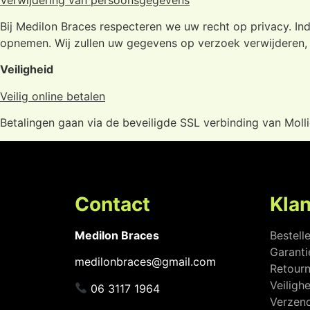
Bij Medilon Braces respecteren we uw recht op privacy. In
opnemen. Wij zullen uw gegevens op verzoek verwijderen, t
Veiligheid
Veilig online betalen
Betalingen gaan via de beveiligde SSL verbinding van Molli
Contact
Kla
Medilon Braces
Bestell
Garanti
medilonbraces@gmail.com
Retourn
Veiligh
06 3117 1964
Verzend