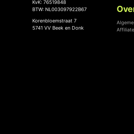
KvK: 76519848
Ove
BTW: NL003097922B67
Korenbloemstraat 7
Algeme
5741 VV Beek en Donk
Affilia