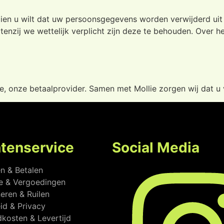
dien u wilt dat uw persoonsgegevens worden verwijderd uit 
enzij we wettelijk verplicht zijn deze te behouden. Over 
e, onze betaalprovider. Samen met Mollie zorgen wij dat u v
ntenservice
Social Media
en & Betalen
e & Vergoedingen
eren & Ruilen
eid & Privacy
kosten & Levertijd