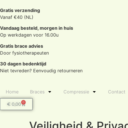
Gratis verzending
Vanaf €40 (NL)
Vandaag besteld, morgen in huis
Op werkdagen voor 16.00u
Gratis brace advies
Door fysiotherapeuten
30 dagen bedenktijd
Niet tevreden? Eenvoudig retourneren
Home
Braces
Compressie
Contact
0
€
0,00
Veiligheid & Priva