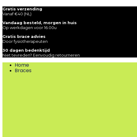
Skip
Gratis verzending
to
Vanaf €40 (NL)
content
Vandaag besteld, morgen in huis
Op werkdagen voor 16.00u
Gratis brace advies
Door fysiotherapeuten
30 dagen bedenktijd
Niet tevreden? Eenvoudig retourneren
Home
Braces