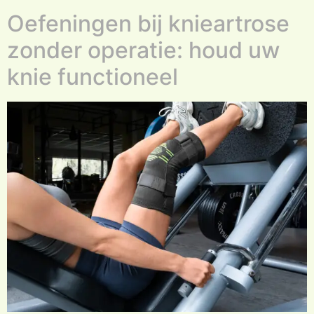
Oefeningen bij knieartrose
zonder operatie: houd uw
knie functioneel