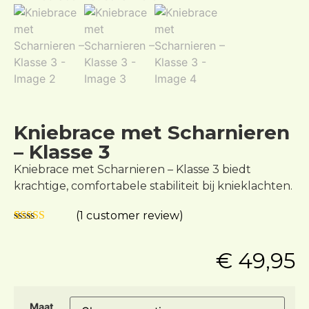
Kniebrace met Scharnieren
– Klasse 3
Kniebrace met Scharnieren – Klasse 3 biedt
krachtige, comfortabele stabiliteit bij knieklachten.
(
1
customer review)
Rated
1
5.00
out of 5
€
49,95
based on
customer
rating
Maat