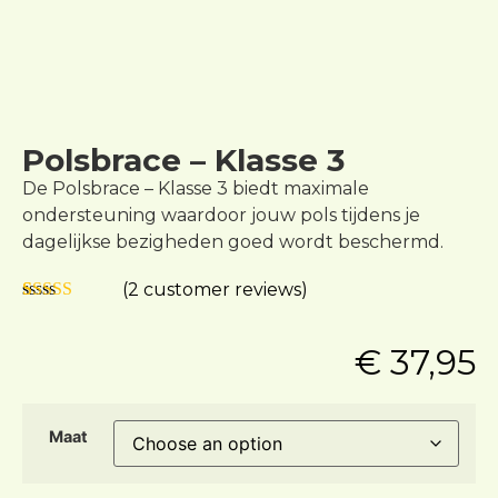
Polsbrace – Klasse 3
De Polsbrace – Klasse 3 biedt maximale
ondersteuning waardoor jouw pols tijdens je
dagelijkse bezigheden goed wordt beschermd.
(
2
customer reviews)
Rated
2
5.00
out of 5
€
37,95
based on
customer
ratings
Maat