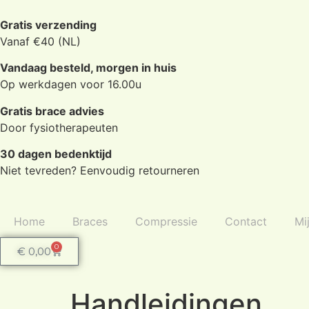
Gratis verzending
Vanaf €40 (NL)
Vandaag besteld, morgen in huis
Op werkdagen voor 16.00u
Gratis brace advies
Door fysiotherapeuten
30 dagen bedenktijd
Niet tevreden? Eenvoudig retourneren
Home
Braces
Compressie
Contact
Mi
0
€
0,00
Handleidingen